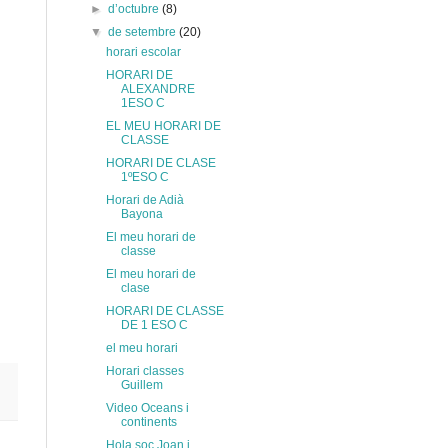
►
d’octubre
(8)
▼
de setembre
(20)
horari escolar
HORARI DE
ALEXANDRE
1ESO C
EL MEU HORARI DE
CLASSE
HORARI DE CLASE
1ºESO C
Horari de Adià
Bayona
El meu horari de
classe
El meu horari de
clase
HORARI DE CLASSE
DE 1 ESO C
el meu horari
Horari classes
Guillem
Video Oceans i
continents
Hola soc Joan i