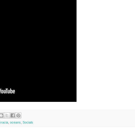
racia
,
oceans
,
Socials