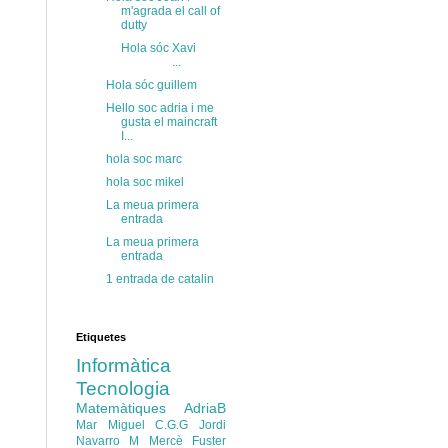
m'agrada el call of
dutty
Hola sóc Xavi
...
Hola sóc guillem
Hello soc adria i me
gusta el maincraft
I...
hola soc marc
hola soc mikel
La meua primera
entrada
La meua primera
entrada
1 entrada de catalin
Etiquetes
Informàtica
Tecnologia
Matemàtiques
AdriaB
Mar Miguel
C.G.G
Jordi
Navarro
M Mercè Fuster