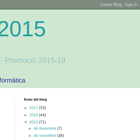
 2015
a - Promoció 2015-19
formàtica
Arxiu del blog
►
2017
(33)
►
2016
(44)
▼
2015
(71)
►
de desembre
(7)
►
de novembre
(36)