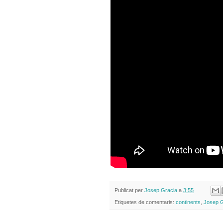
Publicat per
Josep Gracia
a
3:55
Etiquetes de comentaris:
continents
,
Josep G