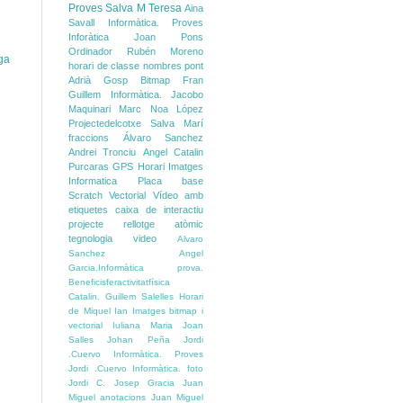
Proves
Salva M
Teresa
Aina
Savall
Informàtica. Proves
Inforàtica
Joan Pons
Ordinador
Rubén Moreno
ga
horari de classe
nombres
pont
Adrià Gosp
Bitmap
Fran
Guillem
Informàtica.
Jacobo
Maquinari
Marc
Noa López
Projectedelcotxe
Salva Marí
fraccions
Álvaro Sanchez
Andrei Tronciu
Angel
Catalin
Purcaras
GPS
Horari
Imatges
Informatica
Placa base
Scratch
Vectorial
Vídeo amb
etiquetes
caixa
de
interactiu
projecte
rellotge atòmic
tegnologia
video
Alvaro
Sanchez
Angel
Garcia.Informàtica prova.
Beneficisferactivitatfísica
Catalin.
Guillem Salelles
Horari
de Miquel
Ian
Imatges bitmap i
vectorial
Iuliana Maria
Joan
Salles
Johan Peña
Jordi
.Cuervo Informàtica. Proves
Jordi .Cuervo Informàtica. foto
Jordi C.
Josep Gracia
Juan
Miguel anotacions
Juan Miguel